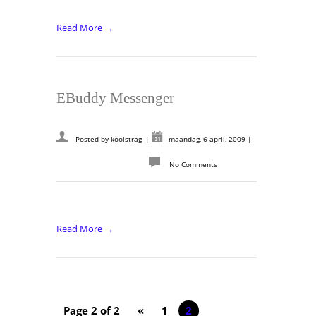
Read More →
EBuddy Messenger
Posted by
kooistrag
|
maandag, 6 april, 2009
|
No Comments
Read More →
Page 2 of 2
«
1
2