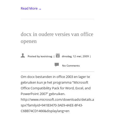
Read More →
docx in oudere versies van office
openen
Posted by
kooistrag
|
dinsdag, 12 mei, 2009
|
No Comments
Om docx bestanden in office 2003 en lager te
gebruiken kun je het programma “Microsoft
Office Compatibility Pack for Word, Excel, and
PowerPoint 2007” gebruiken.
http://www.microsoft.com/downloads/details.a
spx?familyid=941B3470-3AE9-4AEE-8F43-
C6BB74CD1466&displaylang=en