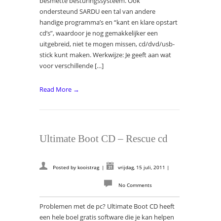
besmette besturingssysteem. Ook
ondersteund SARDU een tal van andere
handige programma’s en “kant en klare opstart
cd’s”, waardoor je nog gemakkelijker een
uitgebreid, niet te mogen missen, cd/dvd/usb-
stick kunt maken. Werkwijze: Je geeft aan wat
voor verschillende […]
Read More →
Ultimate Boot CD – Rescue cd
Posted by
kooistrag
|
vrijdag, 15 juli, 2011
|
No Comments
Problemen met de pc? Ultimate Boot CD heeft
een hele boel gratis software die je kan helpen