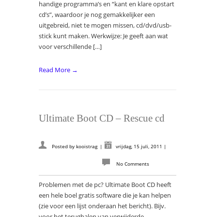
handige programma’s en “kant en klare opstart
cd’s”, waardoor je nog gemakkelijker een
uitgebreid, niet te mogen missen, cd/dvd/usb-
stick kunt maken. Werkwijze: Je geeft aan wat
voor verschillende […]
Read More →
Ultimate Boot CD – Rescue cd
Posted by
kooistrag
|
vrijdag, 15 juli, 2011
|
No Comments
Problemen met de pc? Ultimate Boot CD heeft
een hele boel gratis software die je kan helpen
(zie voor een lijst onderaan het bericht). Bijv.
voor het terughalen van verwijderde