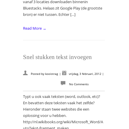
vanaf 3 locaties downloaden binnenin
Bluestacks. Helaas zit Google Play (de grootste
bron) er niet tussen. Echter […]
Read More →
Snel stukken tekst invoegen
Posted by
kooistrag
|
vrijdag, 3 februari, 2012
|
No Comments
Typt u ook vaak teksten (word, outlook, etc)?
En bevatten deze teksten vaak het zelfde?
Hieronder staan twee websites die een
oplossing voor u hebben.
http://nl.wikibooks.org/wiki/Microsoft_Word/A
utoTekst-fragment_maken