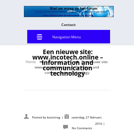
Contact:
Navigation Menu
Een nieuwe site:
www.incotech.online –
information and
Home
Uncategorized
Een nieuwe site:
communication
www.incotech.online – information and
technology
communication technology
Posted by
kooistrag
|
zaterdag, 27 februari,
2016
|
No Comments