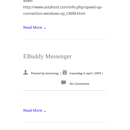
doen:
http://www.astahost.com/info.php/speed-up-
connection-windows-xp_t3099.html
Read More →
EBuddy Messenger
Posted by
kooistrag
|
maandag, 6 april, 2009
|
No Comments
Read More →