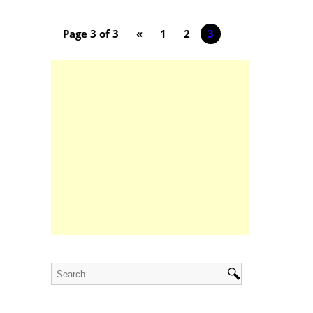
Page 3 of 3
«
1
2
3