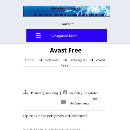
Contact:
Navigation Menu
Avast Free
Home
Software
Belangrijk
Avast
Free
Posted by
kooistrag
|
maandag, 21 oktober,
2013
|
No Comments
Op zoek naar een gratis virusscanner?