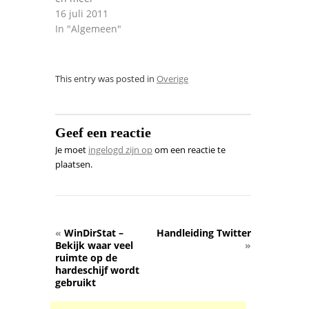
16 juli 2011
In "Algemeen"
This entry was posted in
Overige
Geef een reactie
Je moet
ingelogd zijn op
om een reactie te
plaatsen.
«
WinDirStat –
Handleiding Twitter
Bekijk waar veel
»
ruimte op de
hardeschijf wordt
gebruikt