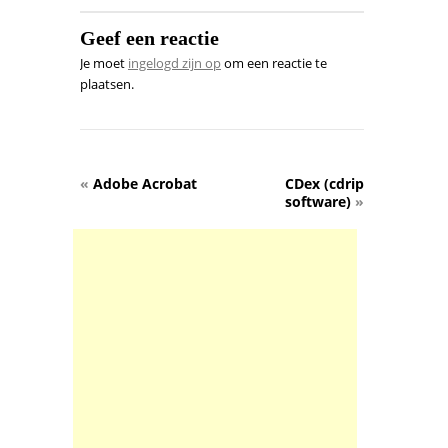
Geef een reactie
Je moet
ingelogd zijn op
om een reactie te
plaatsen.
«
Adobe Acrobat
CDex (cdrip
software)
»