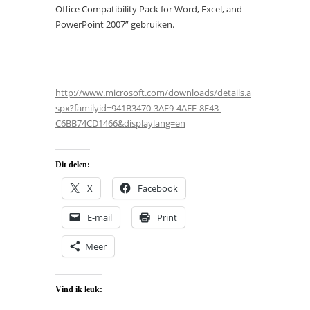
Office Compatibility Pack for Word, Excel, and
PowerPoint 2007” gebruiken.
http://www.microsoft.com/downloads/details.a
spx?familyid=941B3470-3AE9-4AEE-8F43-
C6BB74CD1466&displaylang=en
Dit delen:
X
Facebook
E-mail
Print
Meer
Vind ik leuk: