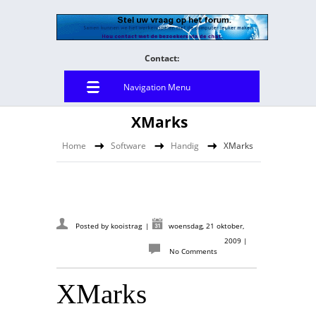
Contact:
Navigation Menu
XMarks
Home
Software
Handig
XMarks
Posted by
kooistrag
|
woensdag, 21 oktober,
2009
|
No Comments
XMarks