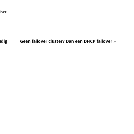
tsen.
udig
Geen failover cluster? Dan een DHCP failover
»