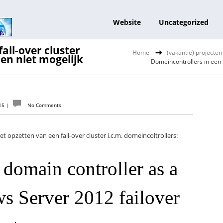
Website
Uncategorized
ail-over cluster
Home
(vakantie) projecten
nen niet mogelijk
Domeincontrollers in een f
015
|
No Comments
 opzetten van een fail-over cluster i.c.m. domeincoltrollers:
domain controller as a
s Server 2012 failover