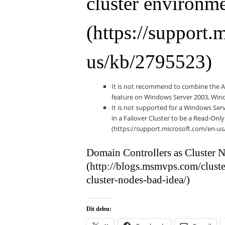
cluster environm
(https://support.
us/kb/2795523)
It is not recommend to combine the Ac
feature on Windows Server 2003, Win
It is not supported for a Windows Se
in a Failover Cluster to be a Read-On
(https://support.microsoft.com/en-us
Domain Controllers as Cluster 
(http://blogs.msmvps.com/clust
cluster-nodes-bad-idea/)
Dit delen: