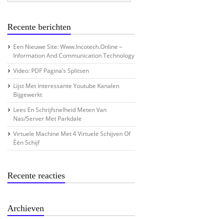
Recente berichten
Een Nieuwe Site: Www.incotech.online –
Information And Communication Technology
Video: PDF Pagina’s Splitsen
Lijst Met Interessante Youtube Kanalen
Bijgewerkt
Lees En Schrijfsnelheid Meten Van
Nas/server Met Parkdale
Virtuele Machine Met 4 Virtuele Schijven Of
Één Schijf
Recente reacties
Archieven