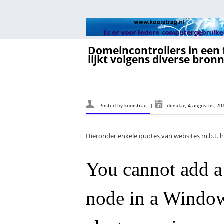
Domeincontrollers in een f
lijkt volgens diverse bron
Posted by
kooistrag
|
dinsdag, 4 augustus, 2
Hieronder enkele quotes van websites m.b.t. het
You cannot add a 
node in a Window