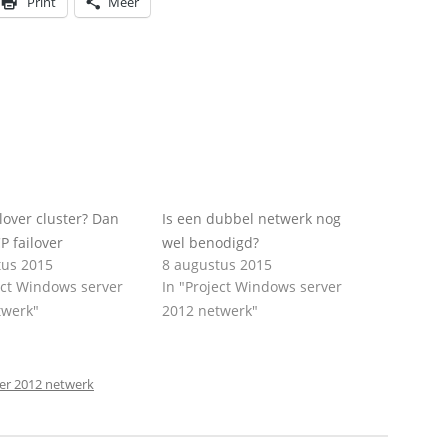
Print
Meer
lover cluster? Dan
Is een dubbel netwerk nog
 failover
wel benodigd?
tus 2015
8 augustus 2015
ect Windows server
In "Project Windows server
twerk"
2012 netwerk"
er 2012 netwerk