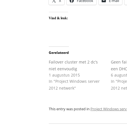
X
Facebook
E-mail
Vind ik leuk:
Gerelateerd
Failover cluster met 2 dc’s
Geen fai
niet eenvoudig
een DHCP
1 augustus 2015
6 augus
In "Project Windows server
In "Proj
2012 netwerk"
2012 ne
This entry was posted in
Project Windows serv