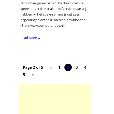
retoucheergereedschap. De downloadsite
spreekt over free trial (proefversie) maar wij
hebben bij het spelen ermee (nog) geen
beperkingen ontdekt. meteen downloaden
(Bron: www.computeridee.nl)
Read More →
Page 2 of 5
«
1
2
3
4
5
»