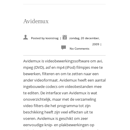
Avidemux
Posted by
kooistrag
|
zondag, 20 december,
2009
|
No Comments
Avidemux is videobewerkingssoftware om avi,
mpeg (DVD), asf en mp4 (iPod) filmpjes mee te
bewerken, filteren en om te zetten naar een
ander videoformaat. Avidemux heeft een aantal
ingebouwde codecs om videobestanden mee
te editen. De interface van Avidemux is wat
onoverzichtelijk, maar met de verzameling
video filters die het programma tot zijn
beschikking heeft zijn veel effecten uit te
voeren. Avidemux is geschikt om zeer
eenvoudige knip- en plakbewerkingen op