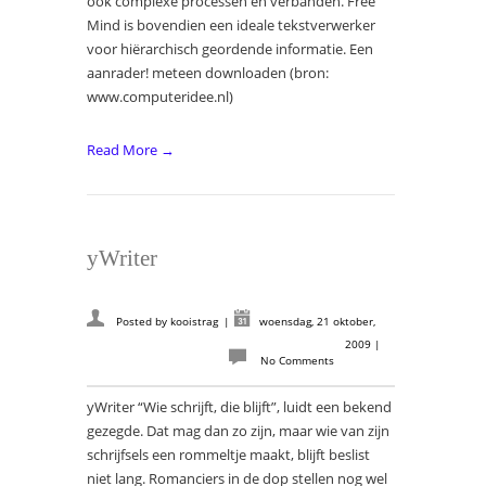
ook complexe processen en verbanden. Free
Mind is bovendien een ideale tekstverwerker
voor hiërarchisch geordende informatie. Een
aanrader! meteen downloaden (bron:
www.computeridee.nl)
Read More →
yWriter
Posted by
kooistrag
|
woensdag, 21 oktober,
2009
|
No Comments
yWriter “Wie schrijft, die blijft”, luidt een bekend
gezegde. Dat mag dan zo zijn, maar wie van zijn
schrijfsels een rommeltje maakt, blijft beslist
niet lang. Romanciers in de dop stellen nog wel