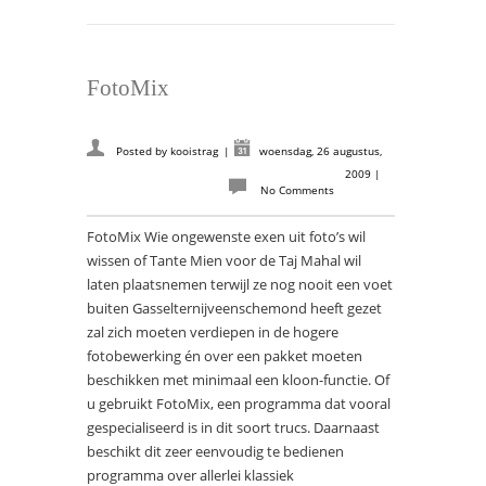
FotoMix
Posted by
kooistrag
|
woensdag, 26 augustus,
2009
|
No Comments
FotoMix Wie ongewenste exen uit foto’s wil
wissen of Tante Mien voor de Taj Mahal wil
laten plaatsnemen terwijl ze nog nooit een voet
buiten Gasselternijveenschemond heeft gezet
zal zich moeten verdiepen in de hogere
fotobewerking én over een pakket moeten
beschikken met minimaal een kloon-functie. Of
u gebruikt FotoMix, een programma dat vooral
gespecialiseerd is in dit soort trucs. Daarnaast
beschikt dit zeer eenvoudig te bedienen
programma over allerlei klassiek