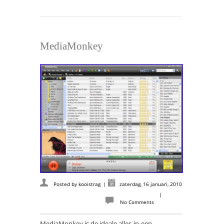
MediaMonkey
Posted by
kooistrag
|
zaterdag, 16 januari, 2010
|
No Comments
MediaMonkey is de ideale alles-in-een