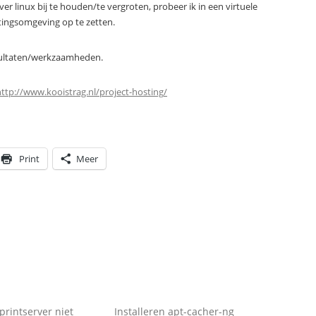
 linux bij te houden/te vergroten, probeer ik in een virtuele
stingsomgeving op te zetten.
esultaten/werkzaamheden.
http://www.kooistrag.nl/
project-hosting
/
Print
Meer
 printserver niet
Installeren apt-cacher-ng