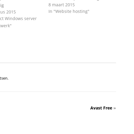
8 maart 2015
ig
In "Website hosting"
tus 2015
ect Windows server
twerk"
tsen.
Avast Free
»