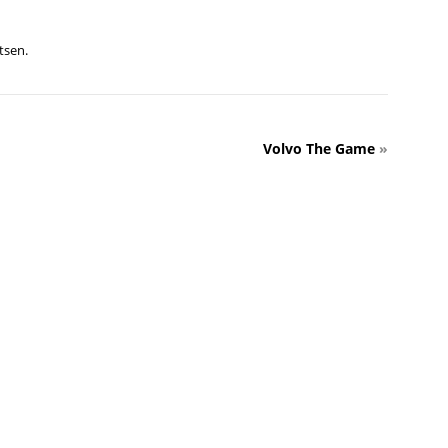
tsen.
Volvo The Game
»