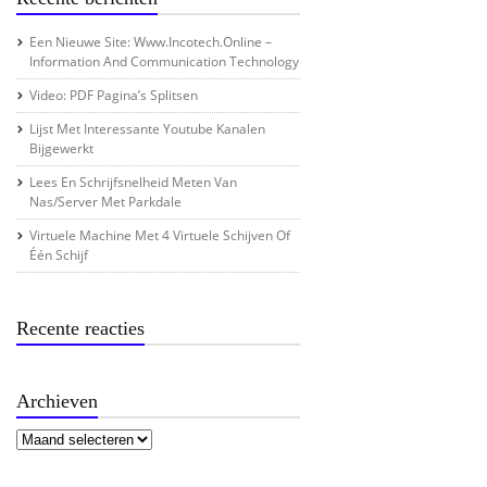
Een Nieuwe Site: Www.incotech.online –
Information And Communication Technology
Video: PDF Pagina’s Splitsen
Lijst Met Interessante Youtube Kanalen
Bijgewerkt
Lees En Schrijfsnelheid Meten Van
Nas/server Met Parkdale
Virtuele Machine Met 4 Virtuele Schijven Of
Één Schijf
Recente reacties
Archieven