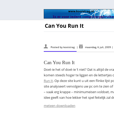
Can You Run It
Posted by
kooistrag
|
maandag, 6 juli, 2009
|
Can You Run It
Doet-ie het of doet-ie ’t niet? Dat is altijd d
komen steeds hoger te liggen en de lettertjes
Run It
. Op deze site kunt u uit een flinke lijs
site analyseert vervolgens uw pc om te zien of 
– vaak erg krappe – minimumeisen voldoet, ma
idee geeft van hoe lekker het spel feitelijk zal d
meteen downloaden