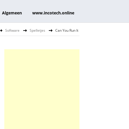
Algemeen
www.incotech.online
Software
Spelletjes
Can You Run It