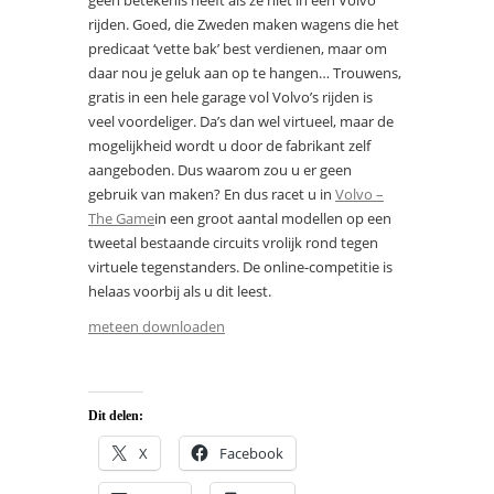
geen betekenis heeft als ze niet in een Volvo
rijden. Goed, die Zweden maken wagens die het
predicaat ‘vette bak’ best verdienen, maar om
daar nou je geluk aan op te hangen… Trouwens,
gratis in een hele garage vol Volvo’s rijden is
veel voordeliger. Da’s dan wel virtueel, maar de
mogelijkheid wordt u door de fabrikant zelf
aangeboden. Dus waarom zou u er geen
gebruik van maken? En dus racet u in
Volvo –
The Game
in een groot aantal modellen op een
tweetal bestaande circuits vrolijk rond tegen
virtuele tegenstanders. De online-competitie is
helaas voorbij als u dit leest.
meteen downloaden
Dit delen:
X
Facebook