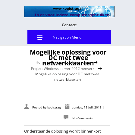
Contact:
Navigation Menu
Mogelijke oplossing voor
DC met twee
netwerkkaarten
Home
(vakantie) projecten
Project Windows server 2012 netwerk
Mogelijke oplossing voor DC met twee
netwerkkaarten
Posted by
kooistrag
|
zondag, 19 juli, 2015
|
No Comments
Onderstaande oplossing wordt binnenkort