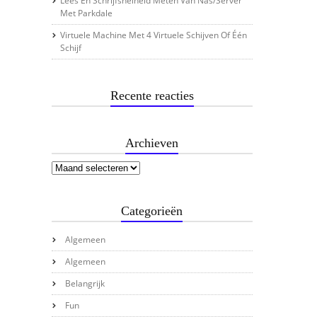
Lees En Schrijfsnelheid Meten Van Nas/server
Met Parkdale
Virtuele Machine Met 4 Virtuele Schijven Of Één
Schijf
Recente reacties
Archieven
Categorieën
Algemeen
Algemeen
Belangrijk
Fun