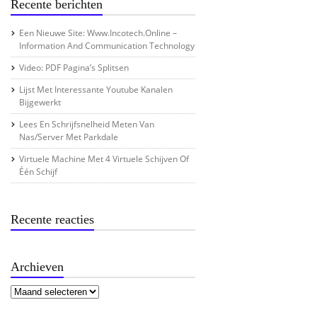
Recente berichten
Een Nieuwe Site: Www.incotech.online –
Information And Communication Technology
Video: PDF Pagina’s Splitsen
Lijst Met Interessante Youtube Kanalen
Bijgewerkt
Lees En Schrijfsnelheid Meten Van
Nas/server Met Parkdale
Virtuele Machine Met 4 Virtuele Schijven Of
Één Schijf
Recente reacties
Archieven