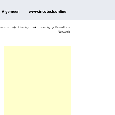
Algemeen
www.incotech.online
ntatie
Overige
Beveiliging Draadloos
Netwerk