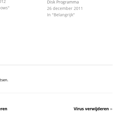
2012
Disk Programma
dows"
26 december 2011
In "Belangrijk"
tsen.
eren
Virus verwijderen
»