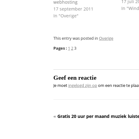
17 juli 
webhosting
In "Win
17 september 2011
In "Overige"
This entry was posted in
Overige
Pages :
1
2
3
Geef een reactie
Je moet
ingelogd zijn op
om een reactie te plaa
«
Gratis 20 uur per maand muziek luist